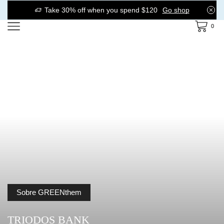
Take 30% off when you spend $120
Go shop
0
Sobre GREENthem
TRIODOS BANK