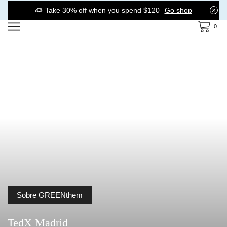
Take 30% off when you spend $120
Go shop
0
Sobre GREENthem
TedX Madrid