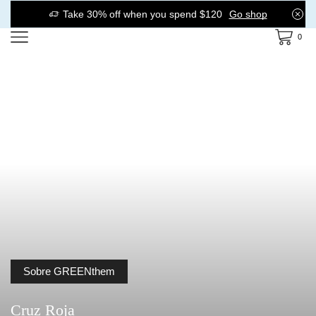
Take 30% off when you spend $120
Go shop
0
Sobre GREENthem
Cruz Roja