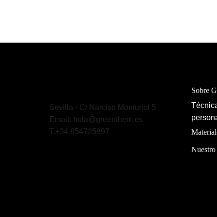
Sobre 
Técnica
Sevilla - C/ Narciso Monturiol 5
persona
Email: hola@greenthem.es
T.+34 854725897
Material
Nuestro