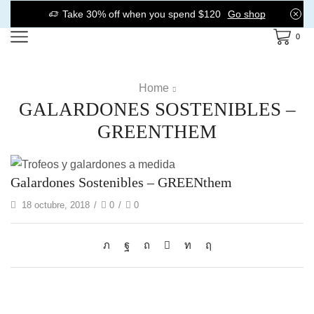
Take 30% off when you spend $120
Go shop
0
Home
GALARDONES SOSTENIBLES –
GREENTHEM
Galardones Sostenibles – GREENthem
18 octubre, 2018
/
0
/
0