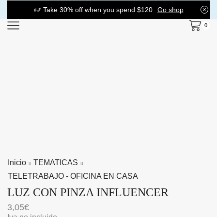
Take 30% off when you spend $120
Go shop
0
Inicio
TEMATICAS
TELETRABAJO - OFICINA EN CASA
LUZ CON PINZA INFLUENCER
3,05
€