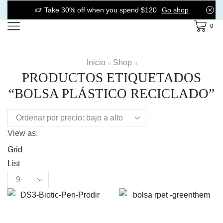
Take 30% off when you spend $120
Go shop
0
Inicio
Shop
PRODUCTOS ETIQUETADOS
“BOLSA PLÁSTICO RECICLADO”
View as:
Grid
List
Products
per
page