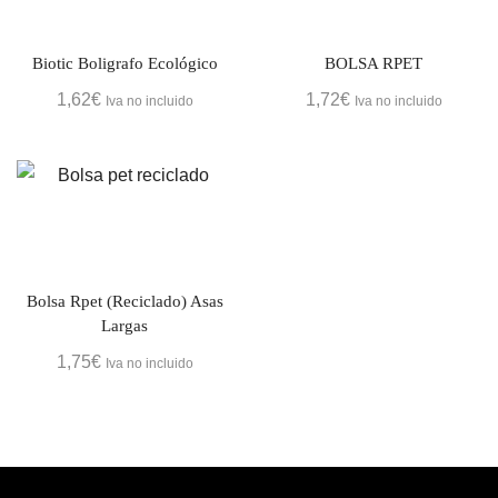
Biotic Boligrafo Ecológico
BOLSA RPET
1,62
€
1,72
€
Iva no incluido
Iva no incluido
Bolsa Rpet (reciclado) Asas
Largas
1,75
€
Iva no incluido