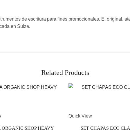
strumentos de escritura para fines promocionales. El original, a
icada en Suiza.
Related Products
Este
w
Quick View
producto
 ORGANIC SHOP HEAVY
SET CHAPAS ECO CLA