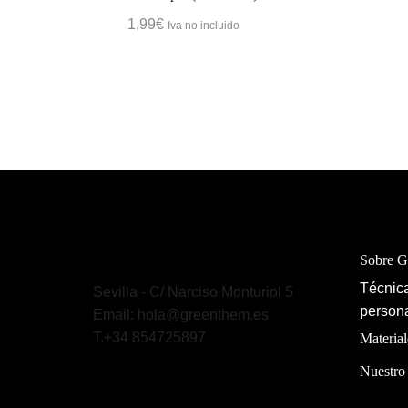
1,99
€
Iva no incluido
Sobre 
Técnica
Sevilla - C/ Narciso Monturiol 5
persona
Email: hola@greenthem.es
T.+34 854725897
Material
Nuestro