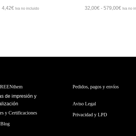
tiene
Rango
4,42
€
32,00
€
-
579,00
€
Iva no incluido
Iva no i
múltiples
de
variantes.
precios
Las
desde
opciones
32,00€
hasta
se
579,00
pueden
elegir
en
la
GREENthem
Pedidos, pagos y envíos
página
de
s de impresión y
lización
Aviso Legal
producto
es y Certificaciones
Privacidad y LPD
 Blog