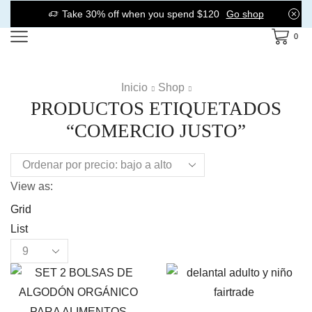
Take 30% off when you spend $120
Go shop
0
Inicio
Shop
PRODUCTOS ETIQUETADOS
“COMERCIO JUSTO”
View as:
Grid
List
Products
per
page