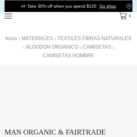
Take 30% off when you spend $120
Go shop
0
Inicio
MATERIALES
TEXTILES FIBRAS NATURALES
ALGODÓN ORGÁNICO
CAMISETAS
CAMISETAS HOMBRE
MAN ORGANIC & FAIRTRADE