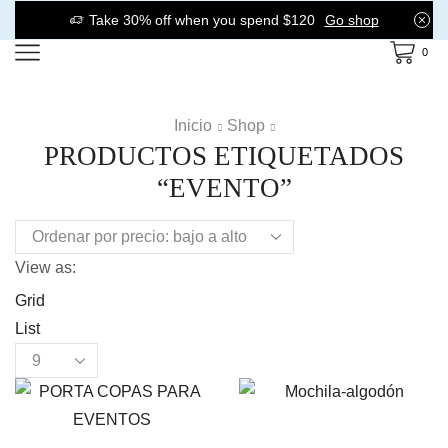
Take 30% off when you spend $120
Go shop
0
Inicio
Shop
PRODUCTOS ETIQUETADOS
“EVENTO”
View as:
Grid
List
Products
per
page