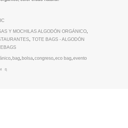
IC
SAS Y MOCHILAS ALGODÓN ORGÁNICO
,
STAURANTES
,
TOTE BAGS - ALGODÓN
TEBAGS
ánico
,
bag
,
bolsa
,
congreso
,
eco bag
,
evento