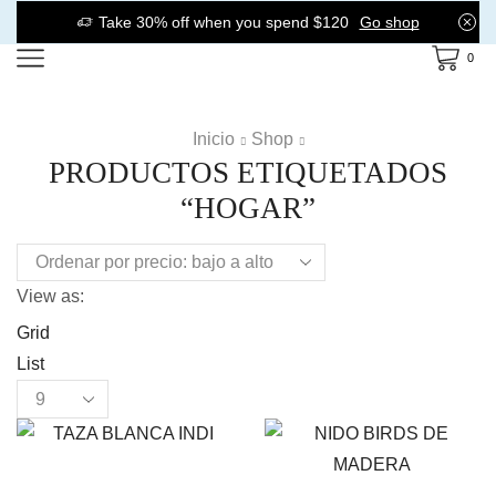
Take 30% off when you spend $120
Go shop
0
Inicio
Shop
PRODUCTOS ETIQUETADOS
“HOGAR”
View as:
Grid
List
Products
per
page