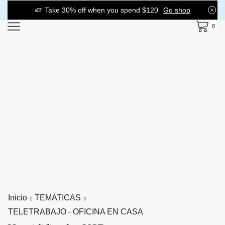
Take 30% off when you spend $120
Go shop
0
Inicio
TEMATICAS
TELETRABAJO - OFICINA EN CASA