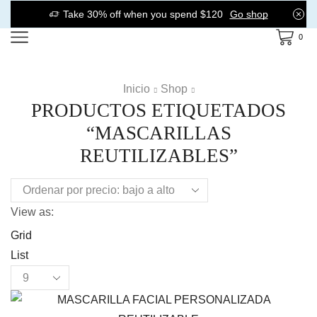
Take 30% off when you spend $120
Go shop
0
Inicio
Shop
PRODUCTOS ETIQUETADOS
“MASCARILLAS
REUTILIZABLES”
View as:
Grid
List
Products
per
page