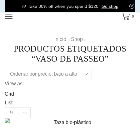
Take 30% off when you spend $120
Go shop
0
Inicio
Shop
PRODUCTOS ETIQUETADOS
“VASO DE PASSEO”
View as:
Grid
List
Products
per
page