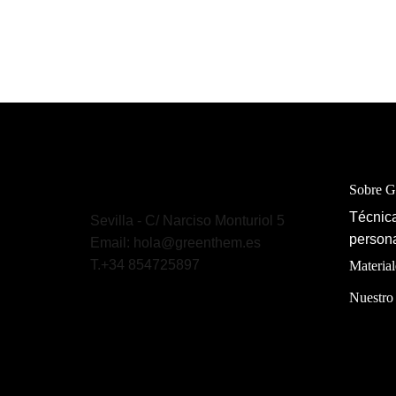
Sobre 
Técnica
Sevilla - C/ Narciso Monturiol 5
persona
Email: hola@greenthem.es
T.+34 854725897
Material
Nuestro