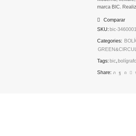
marca BIC. Realiz
Comparar
SKU:
bic-346000
Categories:
BOLÍ
GREEN&CIRCU
Tags:
bic
,
bolígraf
Share: