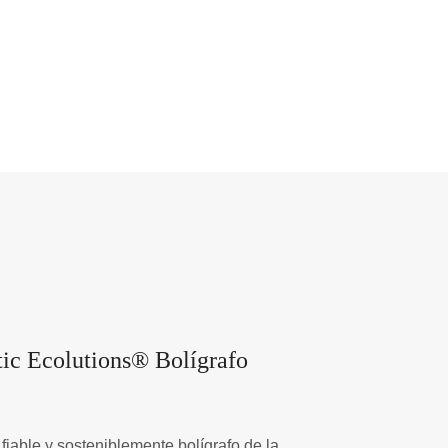
ic Ecolutions® Bolígrafo
 fiable y sosteniblemente bolígrafo de la