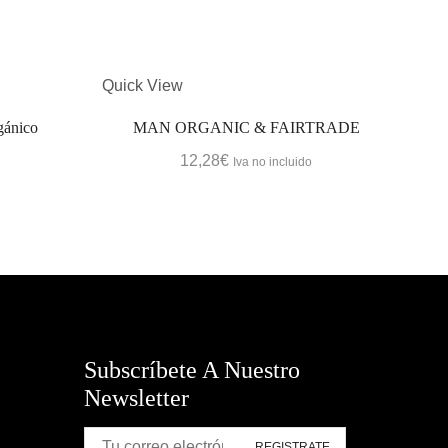
Quick View
Quic
gánico
MAN ORGANIC & FAIRTRADE
12,28
€
Iva no incluido
Subscríbete A Nuestro
Newsletter