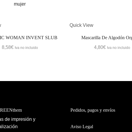
w
Quick View
IC WOMAN INVENT SLUB
Mascarilla De Algodón Or
8,58
€
4,80
€
Iva no incluido
Iva no incluido
GREENthem
Pedidos, pagos y envíos
s de impresión y
lización
Aviso Legal