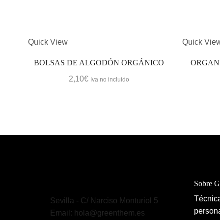
Quick View
Quick Vie
BOLSAS DE ALGODÓN ORGÁNICO
ORGAN
2,10
€
Iva no incluido
Sobre 
Técnica
Sevilla - C/ Narciso Monturiol 5
persona
Email: hola@greenthem.es