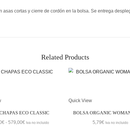
 asas cortas y cierre de cordón en la bolsa. Se entrega desple
Related Products
w
Quick View
 CHAPAS ECO CLASSIC
BOLSA ORGANIC WOMAN
Rango
0
€
-
579,00
€
5,79
€
Iva no incluido
Iva no incluido
de