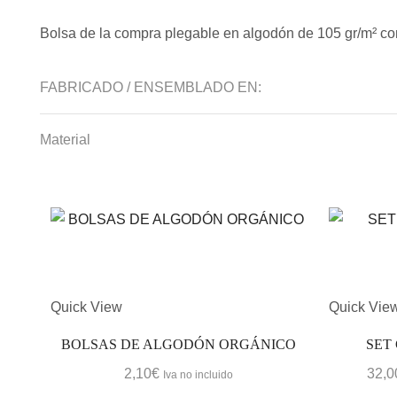
Bolsa de la compra plegable en algodón de 105 gr/m² con
FABRICADO / ENSEMBLADO EN:
Material
Este
Quick View
Quick Vie
producto
BOLSAS DE ALGODÓN ORGÁNICO
SET
tiene
2,10
€
32,0
Iva no incluido
múltiples