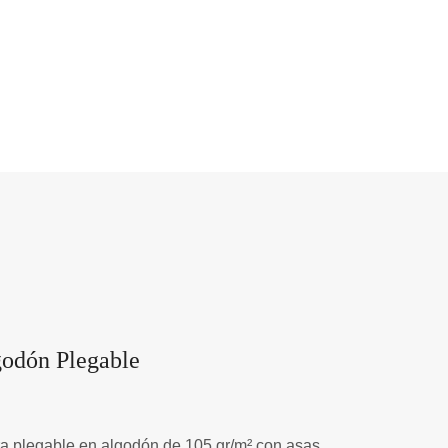
godón Plegable
a plegable en algodón de 105 gr/m² con asas