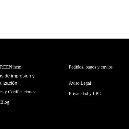
precios:
desde
32,00€
hasta
579,00€
GREENthem
Pedidos, pagos y envíos
s de impresión y
lización
Aviso Legal
es y Certificaciones
Privacidad y LPD
 Blog