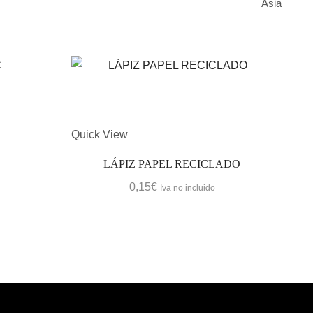
Asia
Quick View
Quic
LÁPIZ PAPEL RECICLADO
LÁ
0,15
€
Iva no incluido