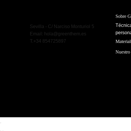
Sobre 
Técnica
Sevilla - C/ Narciso Monturiol 5
persona
Email: hola@greenthem.es
T.+34 854725897
Material
Nuestro