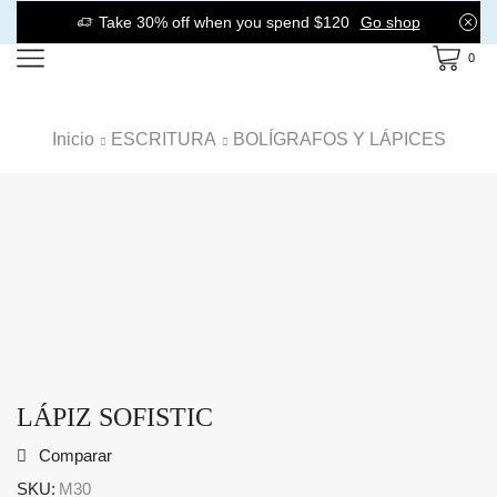
Take 30% off when you spend $120
Go shop
0
Inicio
ESCRITURA
BOLÍGRAFOS Y LÁPICES
LÁPIZ SOFISTIC
Comparar
SKU:
M30