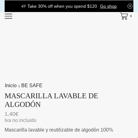
Take 30% off when you spend $120
Go shop
0
Inicio
BE SAFE
MASCARILLA LAVABLE DE
ALGODÓN
1,40
€
Iva no incluido
Mascarilla lavable y reutilizable de algodón 100%