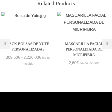
Related Products
PACK BOLSAS DE YUTE
MASCARILLA FACIAL
PERSONALIZADAS
PERSONALIZADA DE
MICRIFIBRA
Rango
309,50
€
-
2.226,00
€
Iva no
2,60
€
de
Iva no incluido
incluido
precios:
desde
309,50€
hasta
2.226,00€