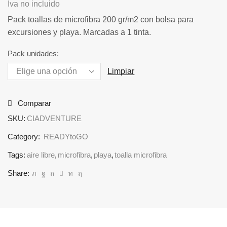
de
Iva no incluido
precios:
Pack toallas de microfibra 200 gr/m2 con bolsa para
desde
excursiones y playa. Marcadas a 1 tinta.
899,00€
hasta
Pack unidades:
4.395,00€
Limpiar
Comparar
SKU:
CIADVENTURE
Category:
READYtoGO
Tags:
aire libre
,
microfibra
,
playa
,
toalla microfibra
Share: