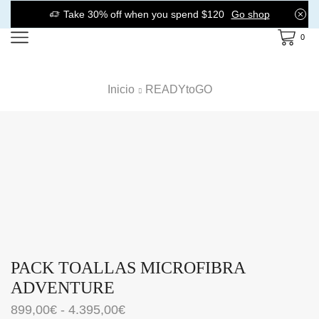
Take 30% off when you spend $120
Go shop
0
Inicio
READYtoGO
PACK TOALLAS MICROFIBRA
ADVENTURE
Rango
899,00
€
-
4.395,00
€