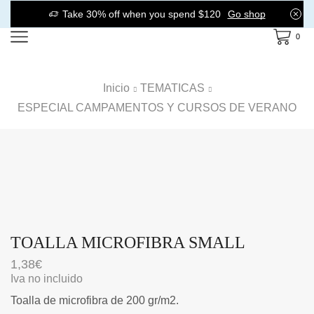
Take 30% off when you spend $120
Go shop
0
Inicio
TEMATICAS
ESPECIAL CAMPAMENTOS Y CURSOS DE VERANO
TOALLA MICROFIBRA SMALL
1,38
€
Iva no incluido
Toalla de microfibra de 200 gr/m2.