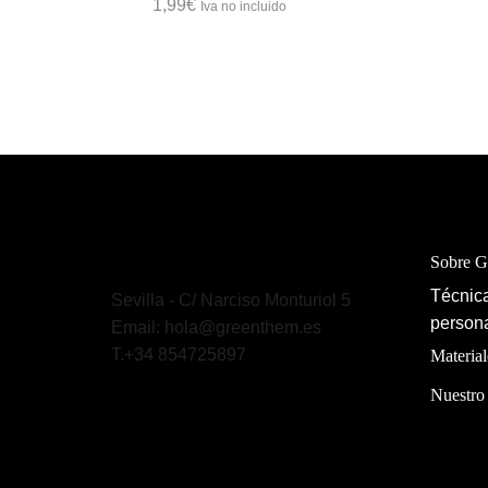
1,99
€
Iva no incluido
Sobre 
Técnica
Sevilla - C/ Narciso Monturiol 5
persona
Email: hola@greenthem.es
T.+34 854725897
Material
Nuestro