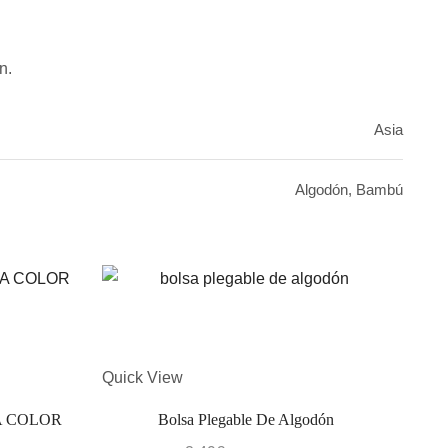
n.
Asia
Algodón, Bambú
Quick View
Quic
A COLOR
Bolsa Plegable De Algodón