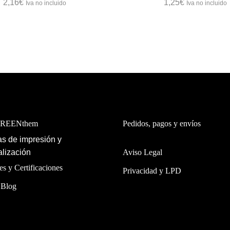
2,16
€
1,25
€
Iva no incluido
Iva no incluido
GREENthem
Pedidos, pagos y envíos
s de impresión y
lización
Aviso Legal
es y Certificaciones
Privacidad y LPD
 Blog