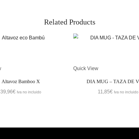
Related Products
w
Quick View
Altavoz Bamboo X
DIA MUG – TAZA DE V
39,96
€
11,85
€
Iva no incluido
Iva no incluido