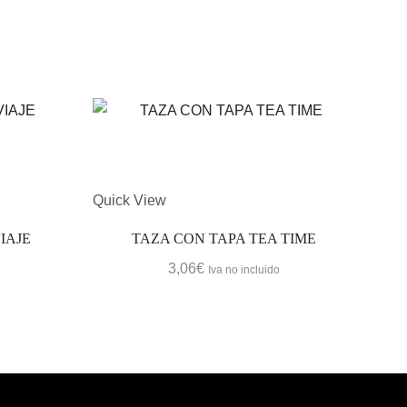
Quick View
Quic
IAJE
TAZA CON TAPA TEA TIME
3,06
€
Iva no incluido