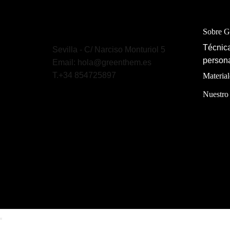
Sobre 
Técnica
Sevilla - C/ Narciso Monturiol 5
persona
Email: hola@greenthem.es
T.+34 854725897
Material
Nuestro