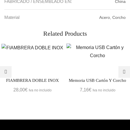
FABRICADO / ENSEMBLADO EN:
China
Material
Acero, Corcho
Related Products
FIAMBRERA DOBLE INOX
Memoria USB Cartón Y Corcho
28,00
€
7,16
€
Iva no incluido
Iva no incluido