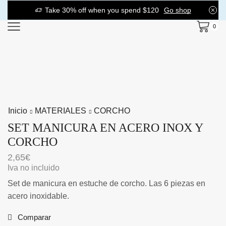
Take 30% off when you spend $120
Go shop
0
Inicio
MATERIALES
CORCHO
SET MANICURA EN ACERO INOX Y
CORCHO
2,65
€
Iva no incluido
Set de manicura en estuche de corcho. Las 6 piezas en
acero inoxidable.
Comparar