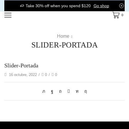
Take 30% off when you spend $120
Go shop
0
Home
SLIDER-PORTADA
Slider-Portada
16 octubre, 2022
/
0
/
0