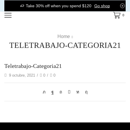
Take 30% off when you spend $120
Go shop
0
Home
TELETRABAJO-CATEGORIA21
Teletrabajo-Categoria21
9 octubre, 2021
/
0
/
0