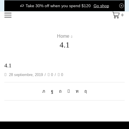
Take 30% off when you spend $120
Go shop
0
Home
4.1
4.1
28 septiembre, 2019
/
0
/
0