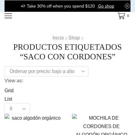
Take 30% off when you spend $120
Go shop
0
Inicio
Shop
PRODUCTOS ETIQUETADOS
“SACO CON CORDONES”
View as:
Grid
List
Products
per
page