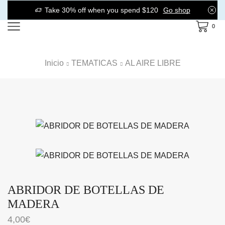
Take 30% off when you spend $120
Go shop
0
Inicio
TEMATICAS
AL AIRE LIBRE
ABRIDOR DE BOTELLAS DE
MADERA
4,00
€