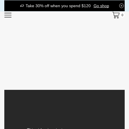
Take 30% off when you spend $120
Go shop
0