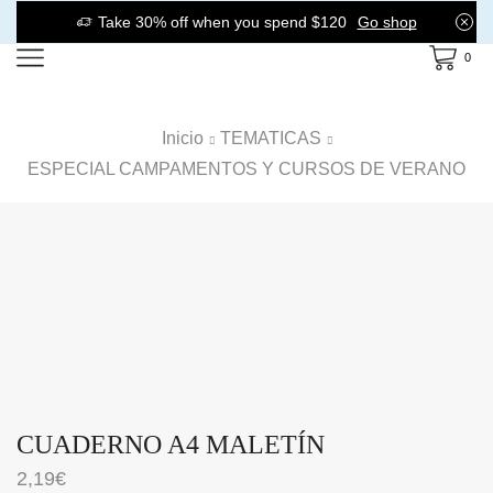
Take 30% off when you spend $120
Go shop
0
Inicio
TEMATICAS
ESPECIAL CAMPAMENTOS Y CURSOS DE VERANO
CUADERNO A4 MALETÍN
2,19
€