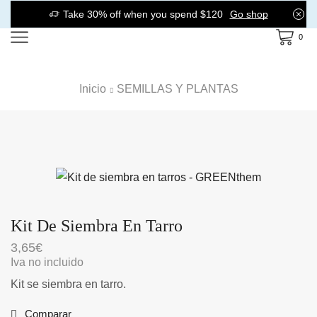
Take 30% off when you spend $120
Go shop
0
Inicio
SEMILLAS Y PLANTAS
Kit De Siembra En Tarro
3,65
€
Iva no incluido
Kit se siembra en tarro.
Comparar