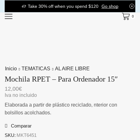
Take 30% off when you spend $120
Go shop
0
Inicio
TEMATICAS
AL AIRE LIBRE
Mochila RPET – Para Ordenador 15″
12,00
€
Iva no incluido
Elaborada a partir de plástico reciclado, nterior con
bolsillos acolchados.
Comparar
SKU:
MKT6451