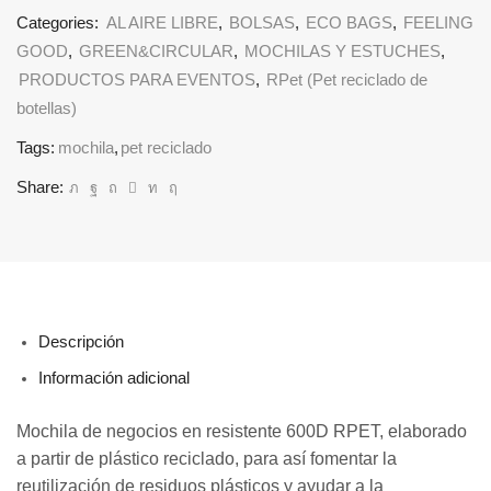
Categories:
AL AIRE LIBRE
,
BOLSAS
,
ECO BAGS
,
FEELING
GOOD
,
GREEN&CIRCULAR
,
MOCHILAS Y ESTUCHES
,
PRODUCTOS PARA EVENTOS
,
RPet (Pet reciclado de
botellas)
Tags:
mochila
,
pet reciclado
Share:
Descripción
Información adicional
Mochila de negocios en resistente 600D RPET, elaborado
a partir de plástico reciclado, para así fomentar la
reutilización de residuos plásticos y ayudar a la