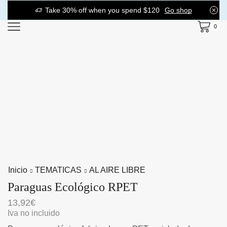
Take 30% off when you spend $120
Go shop
0
Inicio
TEMATICAS
AL AIRE LIBRE
Paraguas Ecológico RPET
13,92
€
Iva no incluido