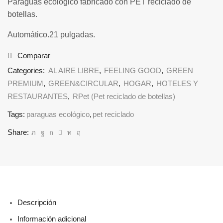
Paraguas ecológico fabricado con PET reciclado de
botellas.
Automático.21 pulgadas.
Comparar
Categories:
AL AIRE LIBRE
,
FEELING GOOD
,
GREEN
PREMIUM
,
GREEN&CIRCULAR
,
HOGAR
,
HOTELES Y
RESTAURANTES
,
RPet (Pet reciclado de botellas)
Tags:
paraguas ecológico
,
pet reciclado
Share:
Descripción
Información adicional