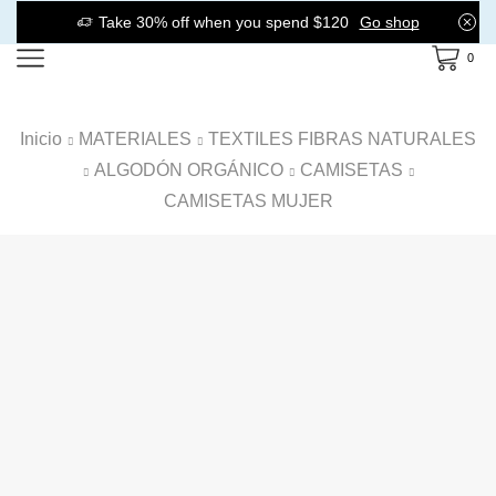
Take 30% off when you spend $120
Go shop
0
Inicio
MATERIALES
TEXTILES FIBRAS NATURALES
ALGODÓN ORGÁNICO
CAMISETAS
CAMISETAS MUJER