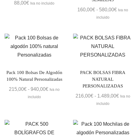
88,00
€
Iva no incluido
Rango
160,00
€
-
580,00
€
Iva no
de
incluido
precios:
desde
160,00€
hasta
580,00€
Pack 100 Bolsas De Algodón
PACK BOLSAS FIBRA
100% Natural Personalizadas
NATURAL
PERSONALIZADAS
Rango
215,00
€
-
940,00
€
Iva no
Rango
216,00
€
-
1.489,00
€
de
Iva no
incluido
de
precios:
incluido
precios:
desde
desde
215,00€
216,00€
hasta
hasta
940,00€