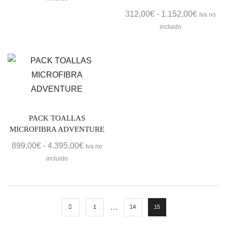
precios:
Rango
312,00
€
-
1.152,00
€
Iva no
desde
de
incluido
309,50€
precios:
hasta
desde
2.226,00€
312,00€
hasta
1.152,0
PACK TOALLAS
MICROFIBRA ADVENTURE
Rango
899,00
€
-
4.395,00
€
Iva no
de
incluido
precios:
desde
899,00€
hasta
…
1
14
15
4.395,00€