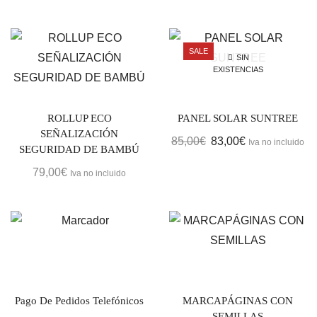
SALE
SIN
EXISTENCIAS
ROLLUP ECO
PANEL SOLAR SUNTREE
SEÑALIZACIÓN
El
El
85,00
€
83,00
€
Iva no incluido
SEGURIDAD DE BAMBÚ
precio
precio
79,00
€
Iva no incluido
original
actual
era:
es:
85,00€.
83,00€.
Pago De Pedidos Telefónicos
MARCAPÁGINAS CON
SEMILLAS