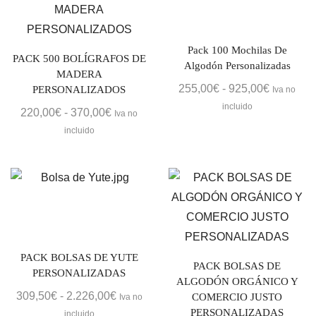
1.489,0
Pack 100 Mochilas De
PACK 500 BOLÍGRAFOS DE
Algodón Personalizadas
MADERA
Rango
255,00
€
-
925,00
€
PERSONALIZADOS
Iva no
de
incluido
Rango
220,00
€
-
370,00
€
Iva no
precios:
de
incluido
desde
precios:
255,00€
desde
hasta
220,00€
925,00€
hasta
370,00€
PACK BOLSAS DE YUTE
PACK BOLSAS DE
PERSONALIZADAS
ALGODÓN ORGÁNICO Y
Rango
309,50
€
-
2.226,00
€
COMERCIO JUSTO
Iva no
de
PERSONALIZADAS
incluido