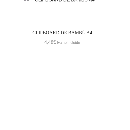
GREEN&CIRCULAR
HOGAR
JUEGOS Y NIÑOS
MATERIALES
d
CLIPBOARD DE BAMBÚ A4
Acero Inox
4,48
€
Iva no incluido
CORCHO
MADERA
MATERIALES RECICLADO
ALGODÓN RECICLADO Y OTRAS
FIBRAS RECICLADAS
RPet (Pet reciclado de botellas)
TEXTILES FIBRAS NATURALES
ALGODÓN 100%
ALGODÓN ORGÁNICO
BOLSAS Y MOCHILAS ALGODÓN