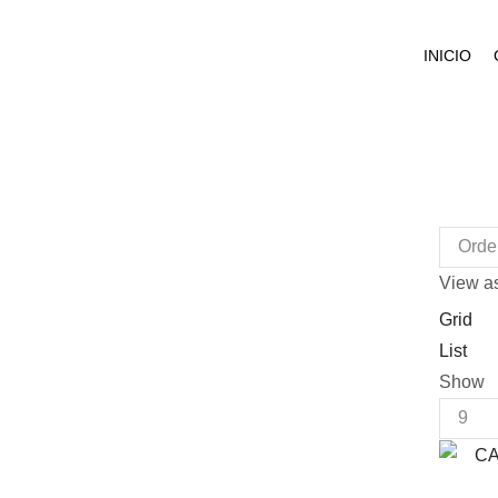
INICIO
View as
Grid
List
Show
Produc
per
page