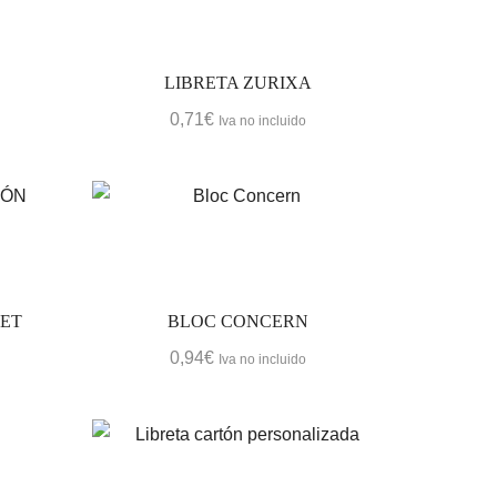
ALGODÓN ORGÁNICO
(1)
Bambú
(2)
Madera recuperada / reciclada
LIBRETA ZURIXA
(2)
0,71
€
Iva no incluido
Poliester
(1)
RPET (reciclado)
(1)
Madera
(1)
Papel / Cartón reciclado
(12)
KET
BLOC CONCERN
Categorias
0,94
€
Iva no incluido
BE SAFE
Textil para lavado a 60º
BOTELLAS REUTILIZABLES Y
VASOS