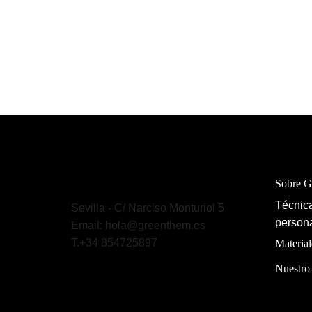
Sobre 
Técnica
Sevilla - C/ Narciso Monturiol 5
persona
Email: hola@greenthem.es
T.+34 854725897
Material
Nuestro