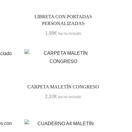
Cafe&Te Break
LIBRETA CON PORTADAS
CUIDADO PERSONAL
PERSONALIZADAS
ECO BAGS
1,98
€
Iva no incluido
BOLSAS ALGODÓN ORGÁNICO
MOCHILAS Y ESTUCHES
TOTEBAGS
TOTE BAG - YUTE
TOTE BAGS - ALGODÓN
TOTE BAGS - ALGODÓN ORGÁNICO
CARPETA MALETÍN CONGRESO
TOTE BAGS - CAÑAMO
2,10
€
Iva no incluido
TOTE BAGS - CELULOSA TYVEK
TOTE BAGS - FIBRAS RECICLADAS
TOTE BAGS - RPET - FIELTRO
ECO GADGETS